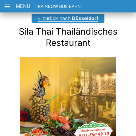
MENÜ
| RAINBOW BUS BAHN
< zurück nach
Düsseldorf
Sila Thai Thailändisches
Restaurant